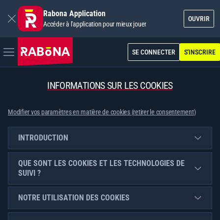
Rabona Application
OUVRIR
Accéder à l'application pour mieux jouer
SE CONNECTER
S'INSCRIRE
INFORMATIONS SUR LES COOKIES
Modifier vos paramètres en matière de cookies (retirer le consentement)
INTRODUCTION
QUE SONT LES COOKIES ET LES TECHNOLOGIES DE
SUIVI ?
NOTRE UTILISATION DES COOKIES