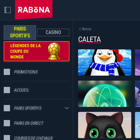
PARIS
Retour
CASINO
SPORTIFS
CALETA
LÉGENDES DE LA
COUPE DU
JOUER
MONDE
PROMOTIONS
JOUER
ACCUEIL
PARIS SPORTIFS
JOUER
PARIS EN DIRECT
COURSES DE CHEVAUX