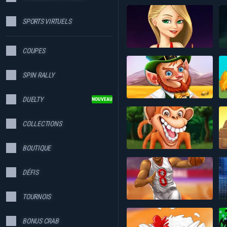
JOUER
SPORTS VIRTUELS
COUPES
JOUER
SPIN RALLY
DUELTY
NOUVEAU
JOUER
COLLECTIONS
BOUTIQUE
JOUER
DÉFIS
TOURNOIS
JOUER
BONUS CRAB