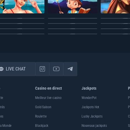
LIVE CHAT
o
Casino en direct
Jackpots
P
tte
Meilleur live casino
WonderPot
P
tés
Gold Saloon
Jackpots Hot
P
res
Roulette
Lucky Jackpots
C
du Monde
Blackjack
Nouveaux jackpots
S