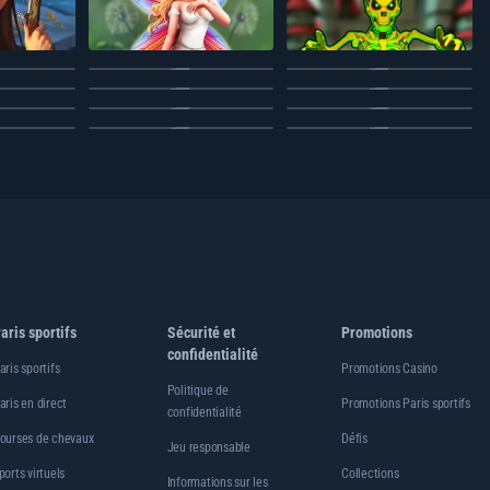
aris sportifs
Sécurité et
Promotions
confidentialité
aris sportifs
Promotions Casino
Politique de
aris en direct
Promotions Paris sportifs
confidentialité
ourses de chevaux
Défis
Jeu responsable
ports virtuels
Collections
Informations sur les