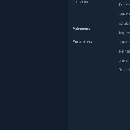
Plan du site
Exclusiv
Jeux in
Achats 
Paiements
Megawa
Partenaires
Jeux en 
Machine
Jeux de
Tous les