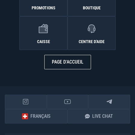
PROMOTIONS
BOUTIQUE
CAISSE
CENTRE D'AIDE
PAGE D'ACCUEIL
FRANÇAIS
LIVE CHAT