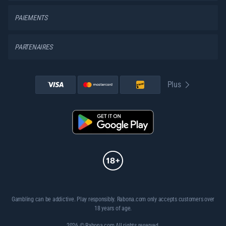
PAIEMENTS
PARTENAIRES
Plus
Gambling can be addictive. Play responsibly. Rabona.com only accepts customers over
18 years of age.
2026 © Rabona.com All rights reserved.